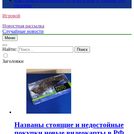
Как скачать приложение ВТБ на iPhone и Android: все
способы
Игровой
Новостная рассылка
Случайные новости
Меню
Найти:
Заголовки
Названы стоящие и недостойные
покупки новые видеокарты в РФ