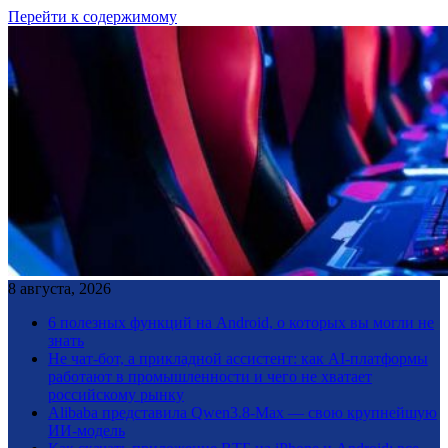
Перейти к содержимому
8 августа, 2026
6 полезных функций на Android, о которых вы могли не
знать
Не чат-бот, а прикладной ассистент: как AI-платформы
работают в промышленности и чего не хватает
российскому рынку
Alibaba представила Qwen3.8-Max — свою крупнейшую
ИИ-модель