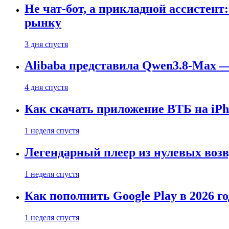
Не чат-бот, а прикладной ассистен
рынку
3 дня спустя
Alibaba представила Qwen3.8-Max
4 дня спустя
Как скачать приложение ВТБ на iPho
1 неделя спустя
Легендарный плеер из нулевых воз
1 неделя спустя
Как пополнить Google Play в 2026 го
1 неделя спустя