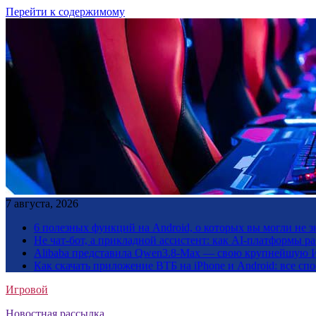
Перейти к содержимому
7 августа, 2026
6 полезных функций на Android, о которых вы могли не з
Не чат-бот, а прикладной ассистент: как AI-платформы 
Alibaba представила Qwen3.8-Max — свою крупнейшую 
Как скачать приложение ВТБ на iPhone и Android: все сп
Игровой
Новостная рассылка