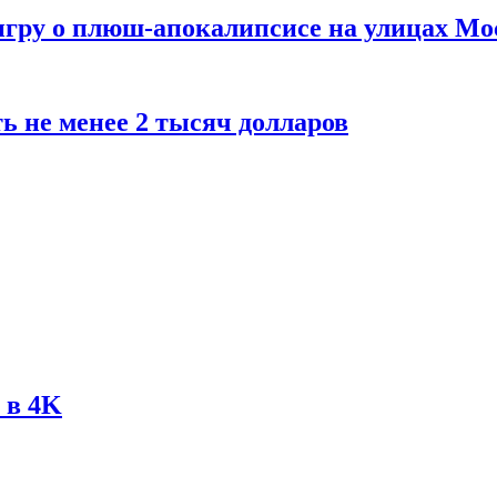
 игру о плюш-апокалипсисе на улицах М
ь не менее 2 тысяч долларов
 в 4K