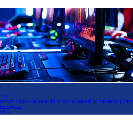
нать
работают в промышленности и чего не хватает российскому рынку
ИИ-модель
особы