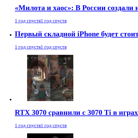
«Милота и хаос»: В России создали
1 год спустя
1 год спустя
Первый складной iPhone будет стоит
1 год спустя
1 год спустя
RTX 3070 сравнили с 3070 Ti в играх
1 год спустя
1 год спустя