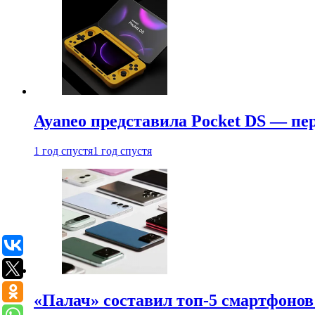
Ayaneo представила Pocket DS — пе
1 год спустя
1 год спустя
«Палач» составил топ-5 смартфонов