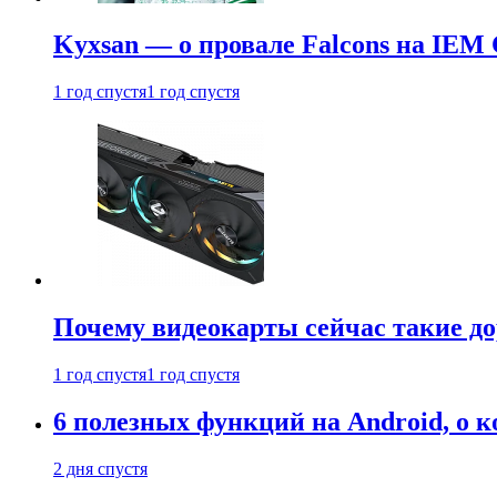
Kyxsan — о провале Falcons на IEM 
1 год спустя
1 год спустя
Почему видеокарты сейчас такие до
1 год спустя
1 год спустя
6 полезных функций на Android, о к
2 дня спустя