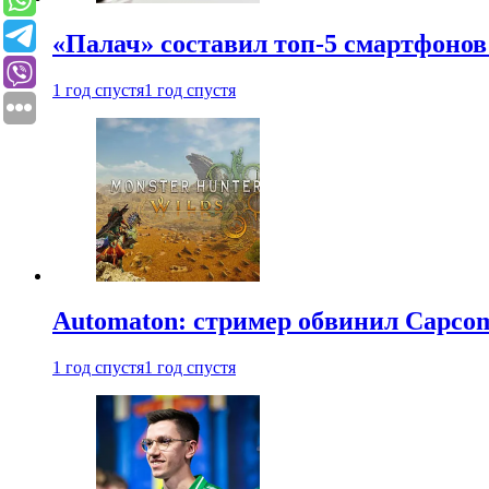
«Палач» составил топ-5 смартфонов
1 год спустя
1 год спустя
Automaton: стример обвинил Capcom
1 год спустя
1 год спустя