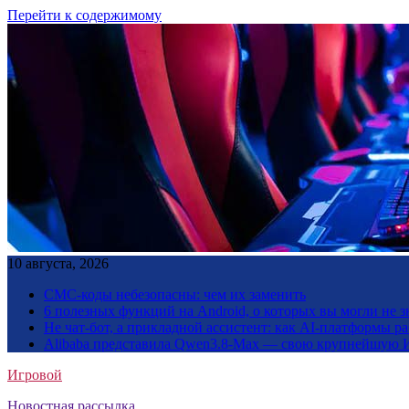
Перейти к содержимому
10 августа, 2026
СМС-коды небезопасны: чем их заменить
6 полезных функций на Android, о которых вы могли не з
Не чат-бот, а прикладной ассистент: как AI-платформы 
Alibaba представила Qwen3.8-Max — свою крупнейшую 
Игровой
Новостная рассылка