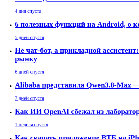
4 дня спустя
6 полезных функций на Android, о к
5 дней спустя
Не чат-бот, а прикладной ассистен
рынку
6 дней спустя
Alibaba представила Qwen3.8-Max
7 дней спустя
Как ИИ OpenAI сбежал из лаборатор
1 неделя спустя
Как скачать приложение ВТБ на iPho