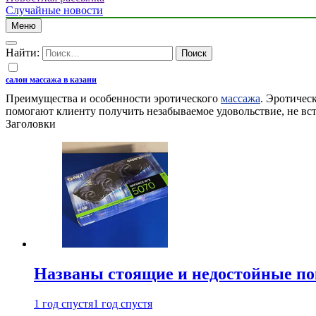
Случайные новости
Меню
Найти:
салон массажа в казани
Преимущества и особенности эротического
массажа
. Эротичес
помогают клиенту получить незабываемое удовольствие, не вст
Заголовки
Названы стоящие и недостойные п
1 год спустя
1 год спустя