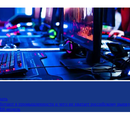
нать
работают в промышленности и чего не хватает российскому рынку
ИИ-модель