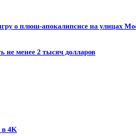
 игру о плюш-апокалипсисе на улицах М
ь не менее 2 тысяч долларов
 в 4K