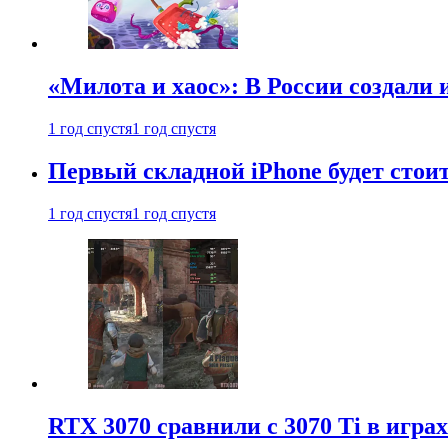
«Милота и хаос»: В России создали
1 год спустя
1 год спустя
Первый складной iPhone будет стоит
1 год спустя
1 год спустя
RTX 3070 сравнили с 3070 Ti в играх