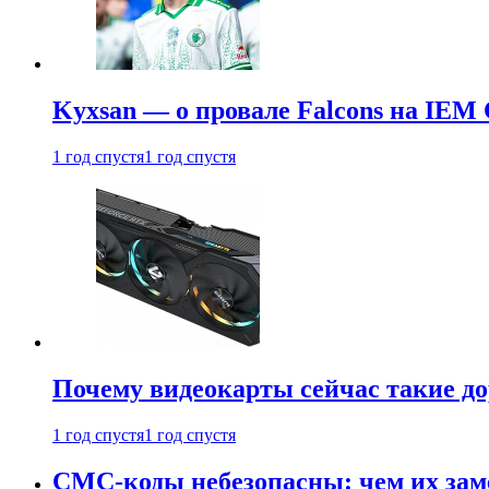
Kyxsan — о провале Falcons на IEM 
1 год спустя
1 год спустя
Почему видеокарты сейчас такие до
1 год спустя
1 год спустя
СМС-коды небезопасны: чем их зам