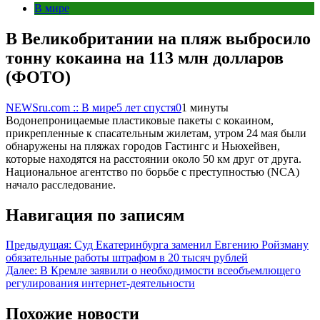
В мире
В Великобритании на пляж выбросило
тонну кокаина на 113 млн долларов
(ФОТО)
NEWSru.com :: В мире
5 лет спустя
0
1 минуты
Водонепроницаемые пластиковые пакеты с кокаином,
прикрепленные к спасательным жилетам, утром 24 мая были
обнаружены на пляжах городов Гастингс и Ньюхейвен,
которые находятся на расстоянии около 50 км друг от друга.
Национальное агентство по борьбе с преступностью (NCA)
начало расследование.
Навигация по записям
Предыдущая:
Суд Екатеринбурга заменил Евгению Ройзману
обязательные работы штрафом в 20 тысяч рублей
Далее:
В Кремле заявили о необходимости всеобъемлющего
регулирования интернет-деятельности
Похожие новости