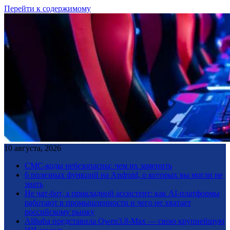
Перейти к содержимому
10 августа, 2026
СМС-коды небезопасны: чем их заменить
6 полезных функций на Android, о которых вы могли не
знать
Не чат-бот, а прикладной ассистент: как AI-платформы
работают в промышленности и чего не хватает
российскому рынку
Alibaba представила Qwen3.8-Max — свою крупнейшую