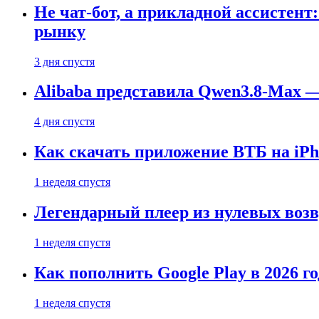
Не чат-бот, а прикладной ассистен
рынку
3 дня спустя
Alibaba представила Qwen3.8-Max
4 дня спустя
Как скачать приложение ВТБ на iPho
1 неделя спустя
Легендарный плеер из нулевых воз
1 неделя спустя
Как пополнить Google Play в 2026 го
1 неделя спустя