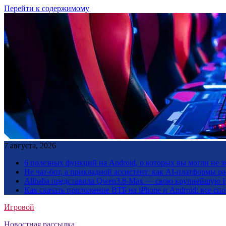
Перейти к содержимому
7 августа, 2026
6 полезных функций на Android, о которых вы могли не з
Не чат-бот, а прикладной ассистент: как AI-платформы 
Alibaba представила Qwen3.8-Max — свою крупнейшую 
Как скачать приложение ВТБ на iPhone и Android: все сп
Игровой
Новостная рассылка