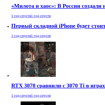
«Милота и хаос»: В России создали
1 год спустя
1 год спустя
Первый складной iPhone будет стоит
1 год спустя
1 год спустя
RTX 3070 сравнили с 3070 Ti в играх
1 год спустя
1 год спустя