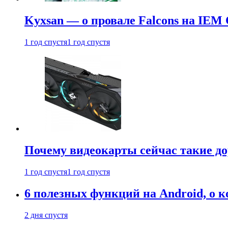
Kyxsan — о провале Falcons на IEM 
1 год спустя
1 год спустя
Почему видеокарты сейчас такие до
1 год спустя
1 год спустя
6 полезных функций на Android, о к
2 дня спустя