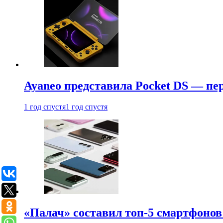
Ayaneo представила Pocket DS — пе
1 год спустя
1 год спустя
«Палач» составил топ-5 смартфонов