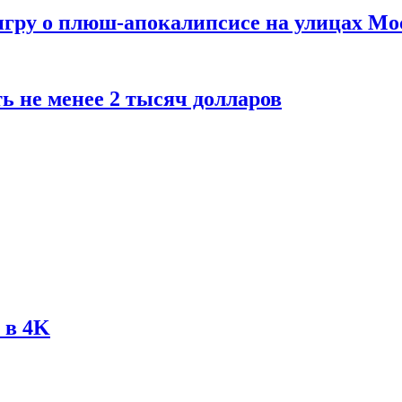
 игру о плюш-апокалипсисе на улицах М
ь не менее 2 тысяч долларов
 в 4K