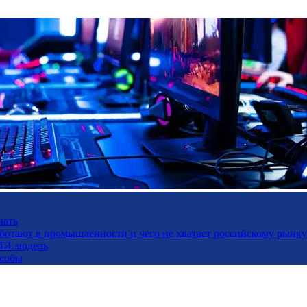
нать
работают в промышленности и чего не хватает российскому рынку
ИИ-модель
особы