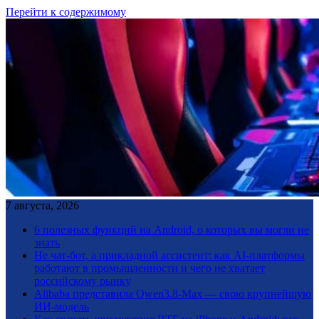
Перейти к содержимому
7 августа, 2026
6 полезных функций на Android, о которых вы могли не
знать
Не чат-бот, а прикладной ассистент: как AI-платформы
работают в промышленности и чего не хватает
российскому рынку
Alibaba представила Qwen3.8-Max — свою крупнейшую
ИИ-модель