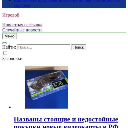
Как скачать приложение ВТБ на iPhone и Android: все
способы
Игровой
Новостная рассылка
Случайные новости
Меню
Найти:
Заголовки
Названы стоящие и недостойные
покупки новые видеокарты в РФ