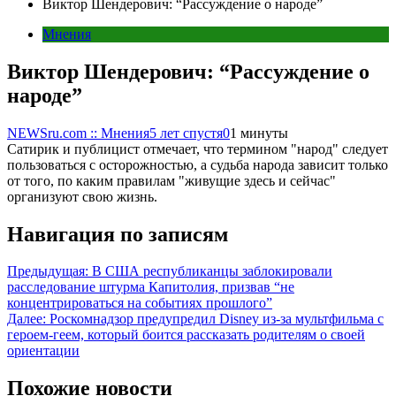
Виктор Шендерович: “Рассуждение о народе”
Мнения
Виктор Шендерович: “Рассуждение о
народе”
NEWSru.com :: Мнения
5 лет спустя
0
1 минуты
Сатирик и публицист отмечает, что термином "народ" следует
пользоваться с осторожностью, а судьба народа зависит только
от того, по каким правилам "живущие здесь и сейчас"
организуют свою жизнь.
Навигация по записям
Предыдущая:
В США республиканцы заблокировали
расследование штурма Капитолия, призвав “не
концентрироваться на событиях прошлого”
Далее:
Роскомнадзор предупредил Disney из-за мультфильма c
героем-геем, который боится рассказать родителям о своей
ориентации
Похожие новости