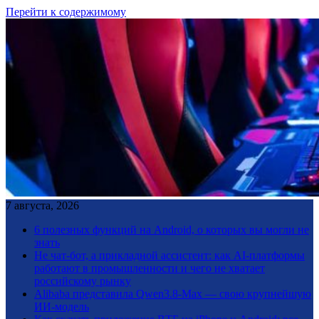
Перейти к содержимому
7 августа, 2026
6 полезных функций на Android, о которых вы могли не
знать
Не чат-бот, а прикладной ассистент: как AI-платформы
работают в промышленности и чего не хватает
российскому рынку
Alibaba представила Qwen3.8-Max — свою крупнейшую
ИИ-модель