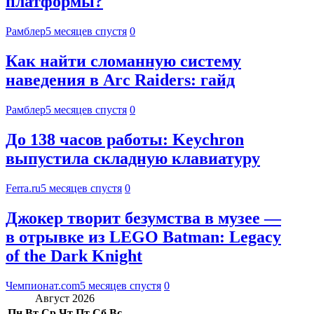
платформы?
Рамблер
5 месяцев спустя
0
Как найти сломанную систему
наведения в Arc Raiders: гайд
Рамблер
5 месяцев спустя
0
До 138 часов работы: Keychron
выпустила складную клавиатуру
Ferra.ru
5 месяцев спустя
0
Джокер творит безумства в музее —
в отрывке из LEGO Batman: Legacy
of the Dark Knight
Чемпионат.com
5 месяцев спустя
0
Август 2026
Пн
Вт
Ср
Чт
Пт
Сб
Вс