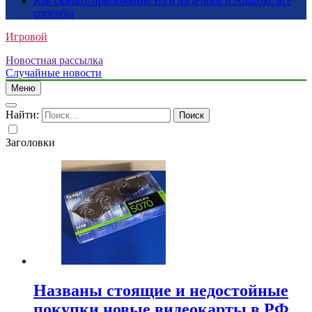
Как скачать приложение ВТБ на iPhone и Android: все
способы
Игровой
Новостная рассылка
Случайные новости
Меню
Найти:
Заголовки
Названы стоящие и недостойные
покупки новые видеокарты в РФ