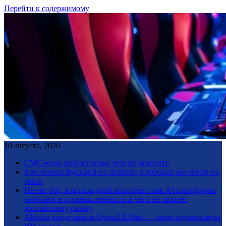
Перейти к содержимому
10 августа, 2026
СМС-коды небезопасны: чем их заменить
6 полезных функций на Android, о которых вы могли не
знать
Не чат-бот, а прикладной ассистент: как AI-платформы
работают в промышленности и чего не хватает
российскому рынку
Alibaba представила Qwen3.8-Max — свою крупнейшую