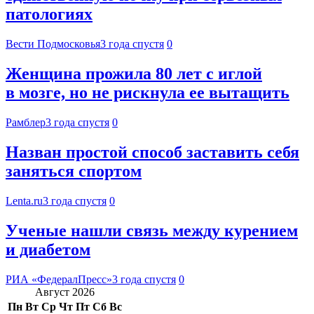
патологиях
Вести Подмосковья
3 года спустя
0
Женщина прожила 80 лет с иглой
в мозге, но не рискнула ее вытащить
Рамблер
3 года спустя
0
Назван простой способ заставить себя
заняться спортом
Lenta.ru
3 года спустя
0
Ученые нашли связь между курением
и диабетом
РИА «ФедералПресс»
3 года спустя
0
Август 2026
Пн
Вт
Ср
Чт
Пт
Сб
Вс