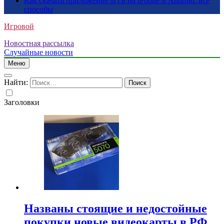
Как скачать приложение ВТБ на iPhone и Android: все
способы
Игровой
Новостная рассылка
Случайные новости
Меню
Найти:
Заголовки
Названы стоящие и недостойные
покупки новые видеокарты в РФ