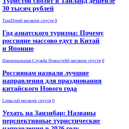
Туристов свозят в Таиланд дешевле
30 тысяч рублей
TourDom
6 месяцев спустя
0
Год азиатского туризма: Почему
россияне массово едут в Китай
и Японию
Национальная Служба Новостей
6 месяцев спустя
0
Россиянам назвали лучшие
направления для празднования
китайского Нового года
Lenta.ru
6 месяцев спустя
0
Уехать на Занзибар: Названы
перспективные туристические
направления в 2026 году