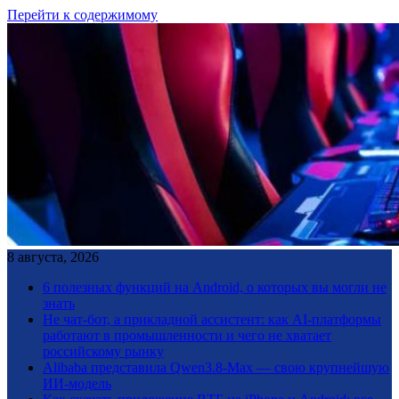
Перейти к содержимому
8 августа, 2026
6 полезных функций на Android, о которых вы могли не
знать
Не чат-бот, а прикладной ассистент: как AI-платформы
работают в промышленности и чего не хватает
российскому рынку
Alibaba представила Qwen3.8-Max — свою крупнейшую
ИИ-модель