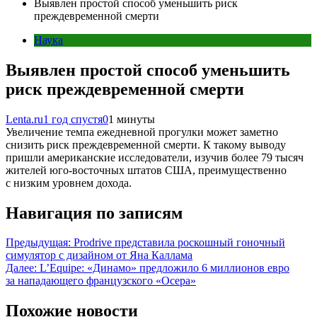
Выявлен простой способ уменьшить риск
преждевременной смерти
Наука
Выявлен простой способ уменьшить
риск преждевременной смерти
Lenta.ru
1 год спустя
0
1 минуты
Увеличение темпа ежедневной прогулки может заметно
снизить риск преждевременной смерти. К такому выводу
пришли американские исследователи, изучив более 79 тысяч
жителей юго-восточных штатов США, преимущественно
с низким уровнем дохода.
Навигация по записям
Предыдущая:
Prodrive представила роскошный гоночный
симулятор с дизайном от Яна Каллама
Далее:
L’Equipe: «Динамо» предложило 6 миллионов евро
за нападающего французского «Осера»
Похожие новости