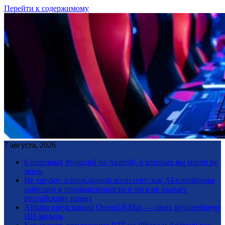
Перейти к содержимому
7 августа, 2026
6 полезных функций на Android, о которых вы могли не
знать
Не чат-бот, а прикладной ассистент: как AI-платформы
работают в промышленности и чего не хватает
российскому рынку
Alibaba представила Qwen3.8-Max — свою крупнейшую
ИИ-модель