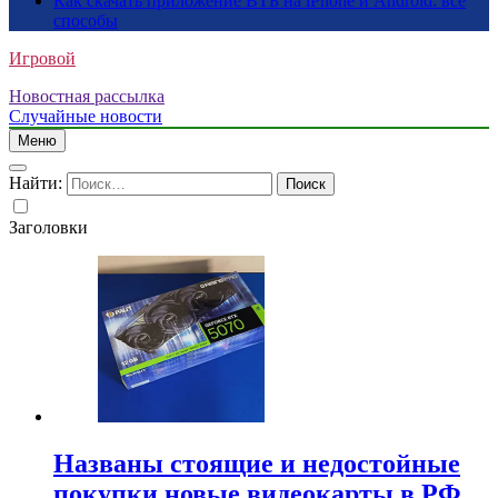
Как скачать приложение ВТБ на iPhone и Android: все
способы
Игровой
Новостная рассылка
Случайные новости
Меню
Найти:
Заголовки
Названы стоящие и недостойные
покупки новые видеокарты в РФ