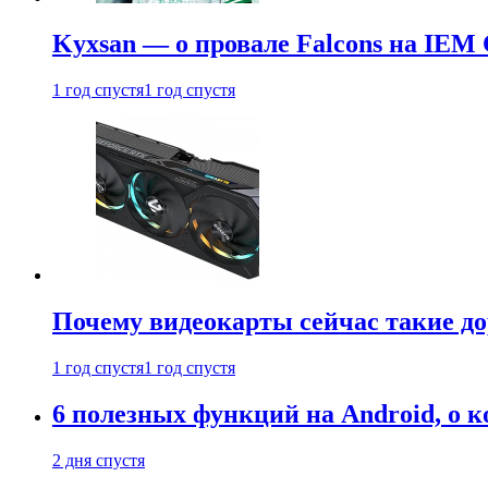
Kyxsan — о провале Falcons на IEM 
1 год спустя
1 год спустя
Почему видеокарты сейчас такие до
1 год спустя
1 год спустя
6 полезных функций на Android, о к
2 дня спустя