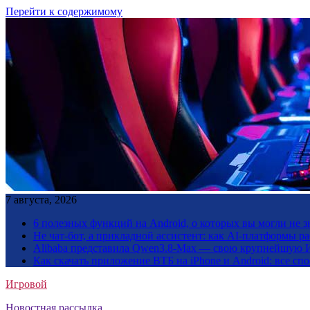
Перейти к содержимому
7 августа, 2026
6 полезных функций на Android, о которых вы могли не з
Не чат-бот, а прикладной ассистент: как AI-платформы 
Alibaba представила Qwen3.8-Max — свою крупнейшую 
Как скачать приложение ВТБ на iPhone и Android: все сп
Игровой
Новостная рассылка