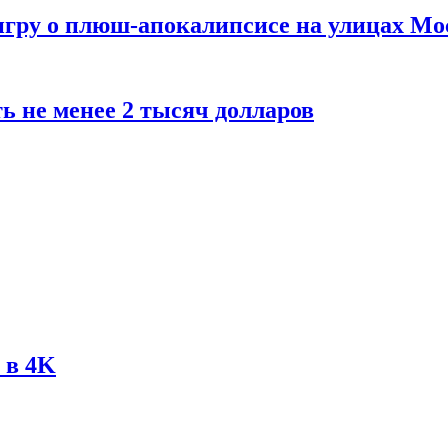
 игру о плюш-апокалипсисе на улицах М
ь не менее 2 тысяч долларов
 в 4K