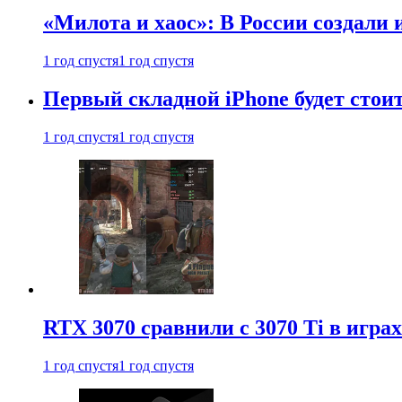
«Милота и хаос»: В России создали
1 год спустя
1 год спустя
Первый складной iPhone будет стоит
1 год спустя
1 год спустя
RTX 3070 сравнили с 3070 Ti в играх
1 год спустя
1 год спустя