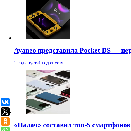
Ayaneo представила Pocket DS — пе
1 год спустя
1 год спустя
«Палач» составил топ-5 смартфонов