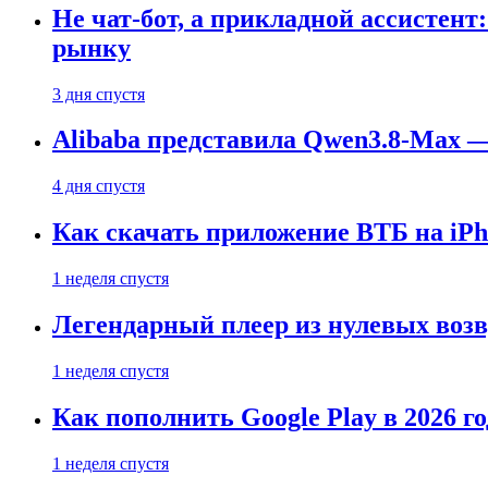
Не чат-бот, а прикладной ассистен
рынку
3 дня спустя
Alibaba представила Qwen3.8-Max
4 дня спустя
Как скачать приложение ВТБ на iPho
1 неделя спустя
Легендарный плеер из нулевых воз
1 неделя спустя
Как пополнить Google Play в 2026 го
1 неделя спустя