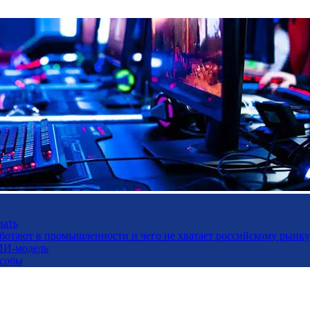
нать
работают в промышленности и чего не хватает российскому рынку
ИИ-модель
особы