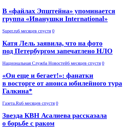
В «файлах Эпштейна» упоминается
группа «Иванушки International»
Super.ru
6 месяцев спустя
0
Катя Лель заявила, что на фото
под Петербургом запечатлено НЛО
Национальная Служба Новостей
6 месяцев спустя
0
«Он еще и бегает!»: фанатки
в восторге от анонса юбилейного тура
Галкина*
Газета.Ru
6 месяцев спустя
0
Звезда КВН Асалиева рассказала
о борьбе с раком