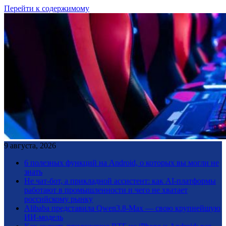
Перейти к содержимому
9 августа, 2026
6 полезных функций на Android, о которых вы могли не
знать
Не чат-бот, а прикладной ассистент: как AI-платформы
работают в промышленности и чего не хватает
российскому рынку
Alibaba представила Qwen3.8-Max — свою крупнейшую
ИИ-модель