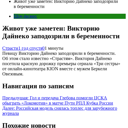
Живот уже заметен: Викторию Дайнеко заподозрили
в беременности
Шоу-бизнес
Живот уже заметен: Викторию
Дайнеко заподозрили в беременности
Страсти
1 год спустя
0
1 минуты
Певицу Викторию Дайнеко заподозрили в беременности.
Об этом стало известно «Страстям». Виктория Дайнеко
посетила красную дорожку премьеры сериала «Три сестры»
от онлайн-кинотеатра KION вместе с мужем Беркели
Овезовым.
Навигация по записям
Предыдущая:
Гол и передача Глебова помогли ЦСКА
обыграть «Локомотив» в матче Пути РПЛ Кубка России
Далее:
Российская модель снялась топлес для зарубежного
журнала
Похожие новости