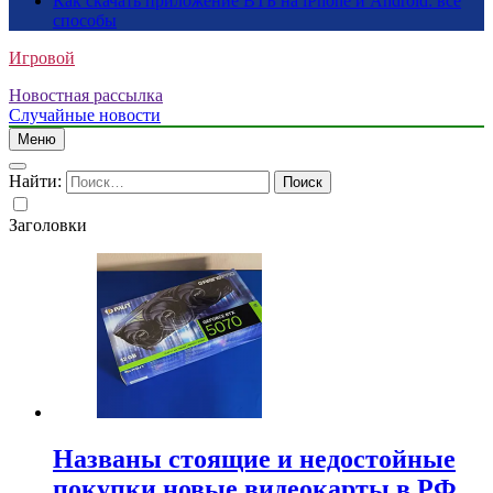
Как скачать приложение ВТБ на iPhone и Android: все
способы
Игровой
Новостная рассылка
Случайные новости
Меню
Найти:
Заголовки
Названы стоящие и недостойные
покупки новые видеокарты в РФ