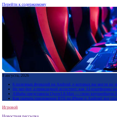
Перейти к содержимому
8 августа, 2026
6 полезных функций на Android, о которых вы могли не з
Не чат-бот, а прикладной ассистент: как AI-платформы 
Alibaba представила Qwen3.8-Max — свою крупнейшую 
Как скачать приложение ВТБ на iPhone и Android: все сп
Игровой
Новостная рассылка