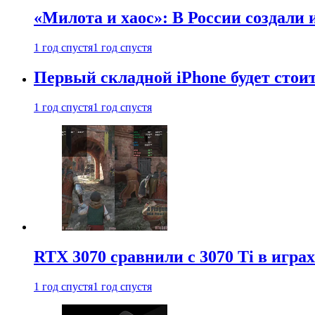
«Милота и хаос»: В России создали
1 год спустя
1 год спустя
Первый складной iPhone будет стоит
1 год спустя
1 год спустя
RTX 3070 сравнили с 3070 Ti в играх
1 год спустя
1 год спустя