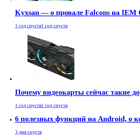
Kyxsan — о провале Falcons на IEM 
1 год спустя
1 год спустя
Почему видеокарты сейчас такие до
1 год спустя
1 год спустя
6 полезных функций на Android, о к
3 дня спустя