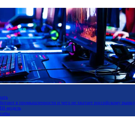
нать
работают в промышленности и чего не хватает российскому рынку
ИИ-модель
особы