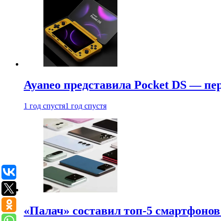
Ayaneo представила Pocket DS — пе
1 год спустя
1 год спустя
«Палач» составил топ-5 смартфонов