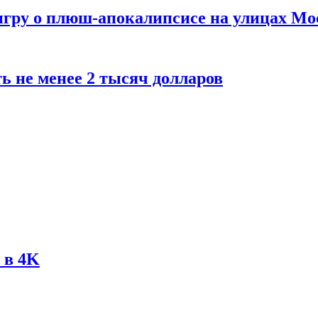
 игру о плюш-апокалипсисе на улицах М
ь не менее 2 тысяч долларов
 в 4K