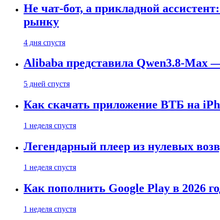
Не чат-бот, а прикладной ассистен
рынку
4 дня спустя
Alibaba представила Qwen3.8-Max
5 дней спустя
Как скачать приложение ВТБ на iPho
1 неделя спустя
Легендарный плеер из нулевых воз
1 неделя спустя
Как пополнить Google Play в 2026 го
1 неделя спустя