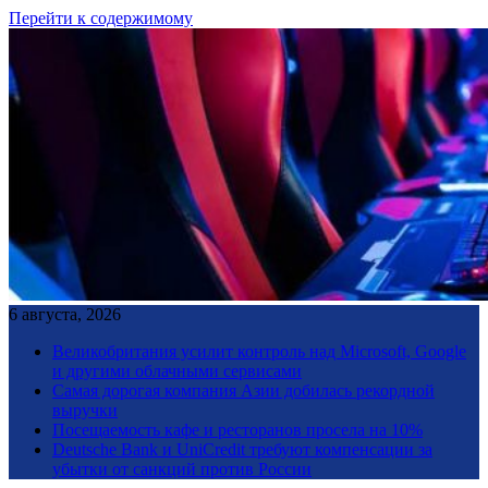
Перейти к содержимому
6 августа, 2026
Великобритания усилит контроль над Microsoft, Google
и другими облачными сервисами
Самая дорогая компания Азии добилась рекордной
выручки
Посещаемость кафе и ресторанов просела на 10%
Deutsche Bank и UniCredit требуют компенсации за
убытки от санкций против России