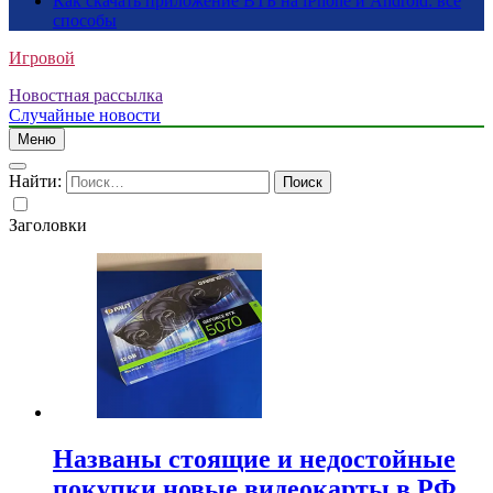
Как скачать приложение ВТБ на iPhone и Android: все
способы
Игровой
Новостная рассылка
Случайные новости
Меню
Найти:
Заголовки
Названы стоящие и недостойные
покупки новые видеокарты в РФ