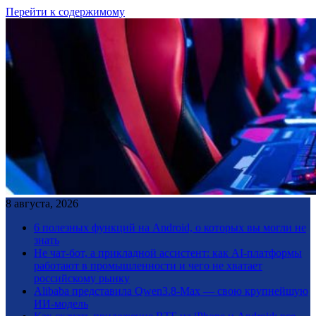
Перейти к содержимому
8 августа, 2026
6 полезных функций на Android, о которых вы могли не
знать
Не чат-бот, а прикладной ассистент: как AI-платформы
работают в промышленности и чего не хватает
российскому рынку
Alibaba представила Qwen3.8-Max — свою крупнейшую
ИИ-модель