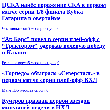
ЦСКА нанёс поражение СКА в первом
матче серии 1/8 финала Кубка
Гагарина в овертайме
Чемпионат.com
5 месяцев спустя
0
“Ак Барс” повел в серии плей-офф с
“Трактором”, одержав волевую победу
в Казани
Реальное время
5 месяцев спустя
0
«Торпедо» обыграло «Северсталь» в
первом матче серии плей‑офф КХЛ
Матч ТВ
5 месяцев спустя
0
Кучеров признан первой звездой
минувшей недели в НХЛ