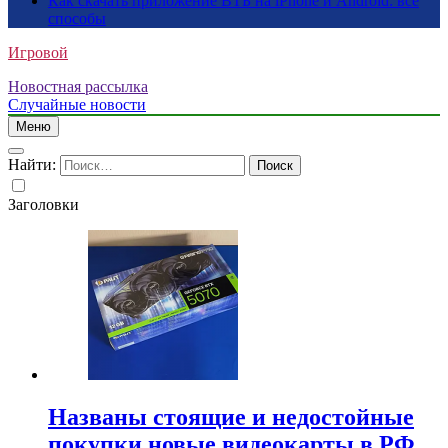
Как скачать приложение ВТБ на iPhone и Android: все
способы
Игровой
Новостная рассылка
Случайные новости
Меню
Найти:
Заголовки
Названы стоящие и недостойные
покупки новые видеокарты в РФ