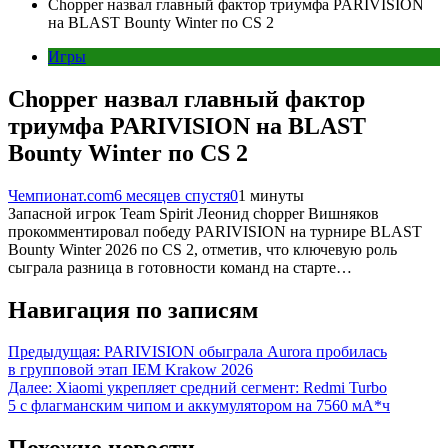
Chopper назвал главный фактор триумфа PARIVISION
на BLAST Bounty Winter по CS 2
Игры
Chopper назвал главный фактор
триумфа PARIVISION на BLAST
Bounty Winter по CS 2
Чемпионат.com
6 месяцев спустя
0
1 минуты
Запасной игрок Team Spirit Леонид chopper Вишняков
прокомментировал победу PARIVISION на турнире BLAST
Bounty Winter 2026 по CS 2, отметив, что ключевую роль
сыграла разница в готовности команд на старте…
Навигация по записям
Предыдущая:
PARIVISION обыграла Aurora пробилась
в групповой этап IEM Krakow 2026
Далее:
Xiaomi укрепляет средний сегмент: Redmi Turbo
5 с флагманским чипом и аккумулятором на 7560 мА*ч