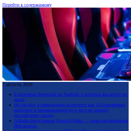
Перейти к содержимому
7 августа, 2026
6 полезных функций на Android, о которых вы могли не
знать
Не чат-бот, а прикладной ассистент: как AI-платформы
работают в промышленности и чего не хватает
российскому рынку
Alibaba представила Qwen3.8-Max — свою крупнейшую
ИИ-модель