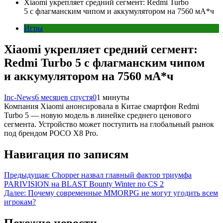
Xiaomi укрепляет средний сегмент: Redmi Turbo
5 с флагманским чипом и аккумулятором на 7560 мА*ч
Игры
Xiaomi укрепляет средний сегмент:
Redmi Turbo 5 с флагманским чипом
и аккумулятором на 7560 мА*ч
Inc-News
6 месяцев спустя
0
1 минуты
Компания Xiaomi анонсировала в Китае смартфон Redmi
Turbo 5 — новую модель в линейке среднего ценового
сегмента. Устройство может поступить на глобальный рынок
под брендом POCO X8 Pro.
Навигация по записям
Предыдущая:
Chopper назвал главный фактор триумфа
PARIVISION на BLAST Bounty Winter по CS 2
Далее:
Почему современные MMORPG не могут угодить всем
игрокам?