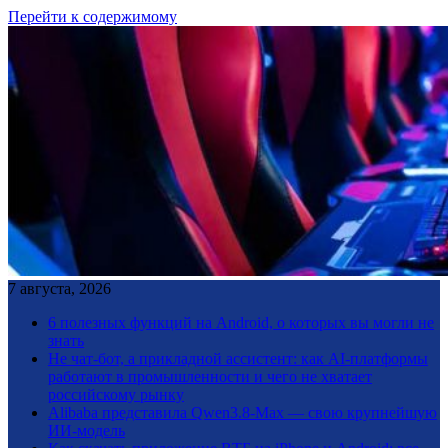
Перейти к содержимому
7 августа, 2026
6 полезных функций на Android, о которых вы могли не
знать
Не чат-бот, а прикладной ассистент: как AI-платформы
работают в промышленности и чего не хватает
российскому рынку
Alibaba представила Qwen3.8-Max — свою крупнейшую
ИИ-модель