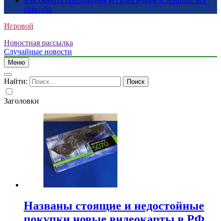
Как скачать приложение ВТБ на iPhone и Android: все
способы
Игровой
Новостная рассылка
Случайные новости
Меню
Найти:
Заголовки
Названы стоящие и недостойные
покупки новые видеокарты в РФ