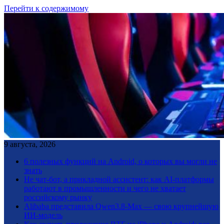
Перейти к содержимому
9 августа, 2026
6 полезных функций на Android, о которых вы могли не
знать
Не чат-бот, а прикладной ассистент: как AI-платформы
работают в промышленности и чего не хватает
российскому рынку
Alibaba представила Qwen3.8-Max — свою крупнейшую
ИИ-модель