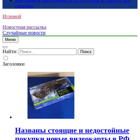
Как скачать приложение ВТБ на iPhone и Android: все
способы
Игровой
Новостная рассылка
Случайные новости
Меню
Найти:
Заголовки
Названы стоящие и недостойные
покупки новые видеокарты в РФ