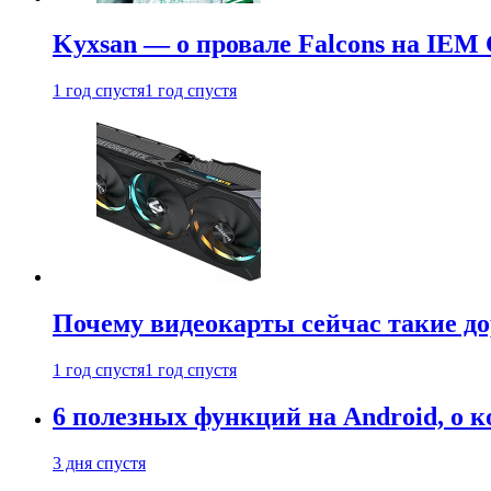
Kyxsan — о провале Falcons на IEM 
1 год спустя
1 год спустя
Почему видеокарты сейчас такие до
1 год спустя
1 год спустя
6 полезных функций на Android, о к
3 дня спустя