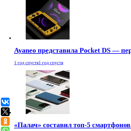
Ayaneo представила Pocket DS — пе
1 год спустя
1 год спустя
«Палач» составил топ-5 смартфонов