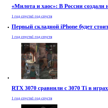
«Милота и хаос»: В России создали
1 год спустя
1 год спустя
Первый складной iPhone будет стоит
1 год спустя
1 год спустя
RTX 3070 сравнили с 3070 Ti в играх
1 год спустя
1 год спустя