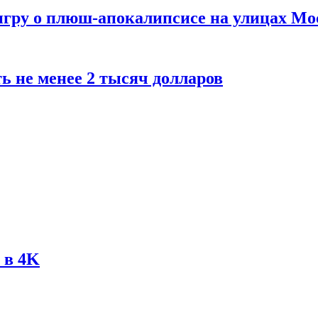
 игру о плюш-апокалипсисе на улицах М
ь не менее 2 тысяч долларов
 в 4K