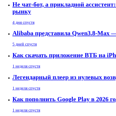
Не чат-бот, а прикладной ассистен
рынку
4 дня спустя
Alibaba представила Qwen3.8-Max
5 дней спустя
Как скачать приложение ВТБ на iPho
1 неделя спустя
Легендарный плеер из нулевых воз
1 неделя спустя
Как пополнить Google Play в 2026 го
1 неделя спустя