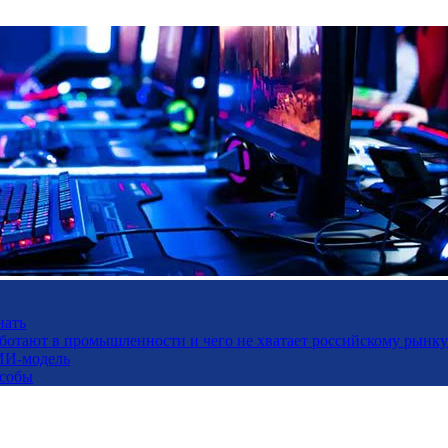
нать
работают в промышленности и чего не хватает российскому рынку
ИИ-модель
особы