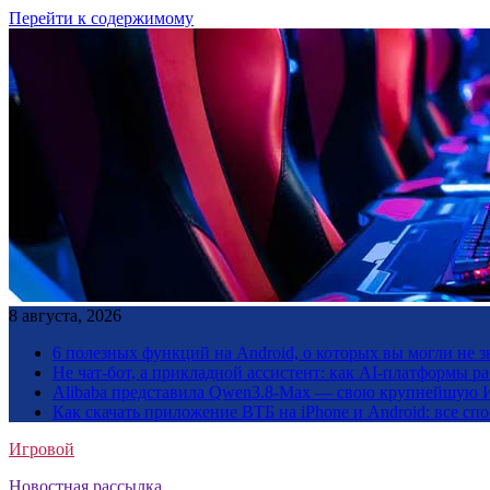
Перейти к содержимому
8 августа, 2026
6 полезных функций на Android, о которых вы могли не з
Не чат-бот, а прикладной ассистент: как AI-платформы 
Alibaba представила Qwen3.8-Max — свою крупнейшую 
Как скачать приложение ВТБ на iPhone и Android: все сп
Игровой
Новостная рассылка