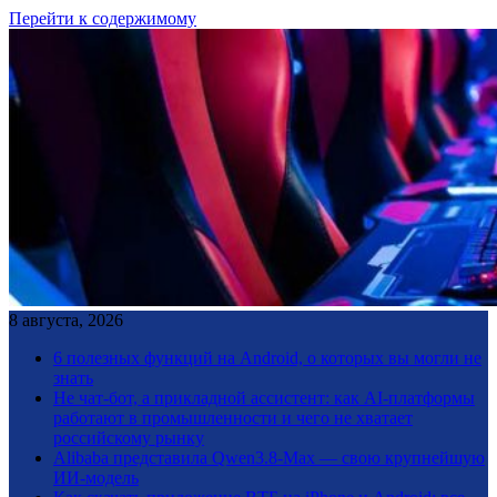
Перейти к содержимому
8 августа, 2026
6 полезных функций на Android, о которых вы могли не
знать
Не чат-бот, а прикладной ассистент: как AI-платформы
работают в промышленности и чего не хватает
российскому рынку
Alibaba представила Qwen3.8-Max — свою крупнейшую
ИИ-модель