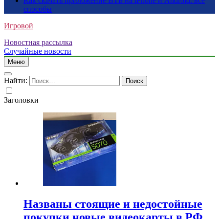
Как скачать приложение ВТБ на iPhone и Android: все
способы
Игровой
Новостная рассылка
Случайные новости
Меню
Найти:
Заголовки
Названы стоящие и недостойные
покупки новые видеокарты в РФ