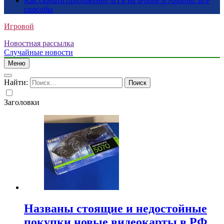
Как скачать приложение ВТБ на iPhone и Android: все
способы
Игровой
Новостная рассылка
Случайные новости
Меню
Найти:
Заголовки
Названы стоящие и недостойные
покупки новые видеокарты в РФ