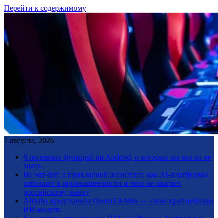
Перейти к содержимому
7 августа, 2026
6 полезных функций на Android, о которых вы могли не
знать
Не чат-бот, а прикладной ассистент: как AI-платформы
работают в промышленности и чего не хватает
российскому рынку
Alibaba представила Qwen3.8-Max — свою крупнейшую
ИИ-модель