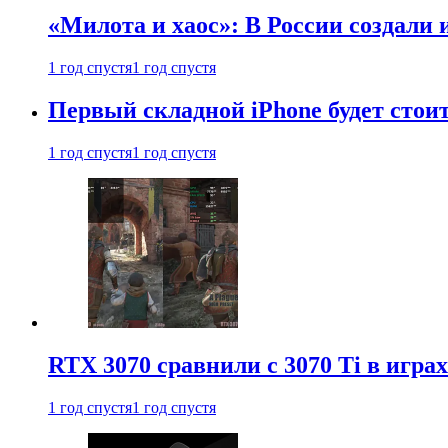
«Милота и хаос»: В России создали
1 год спустя
1 год спустя
Первый складной iPhone будет стоит
1 год спустя
1 год спустя
RTX 3070 сравнили с 3070 Ti в играх
1 год спустя
1 год спустя