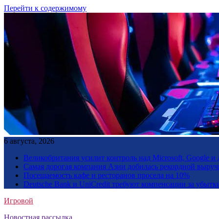
Перейти к содержимому
6 августа, 2026
Великобритания усилит контроль над Microsoft, Google 
Самая дорогая компания Азии добилась рекордной выруч
Посещаемость кафе и ресторанов просела на 10%
Deutsche Bank и UniCredit требуют компенсации за убытк
Игровой
Новостная рассылка