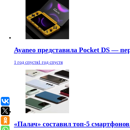
Ayaneo представила Pocket DS — пе
1 год спустя
1 год спустя
«Палач» составил топ-5 смартфонов