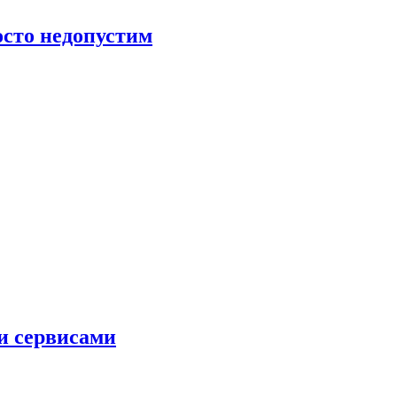
росто недопустим
и сервисами