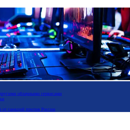
и другими облачными сервисами
ки
и от санкций против России