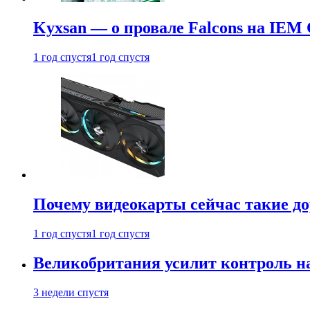
Kyxsan — о провале Falcons на IEM 
1 год спустя
1 год спустя
Почему видеокарты сейчас такие до
1 год спустя
1 год спустя
Великобритания усилит контроль на
3 недели спустя