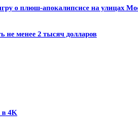
 игру о плюш-апокалипсисе на улицах М
ь не менее 2 тысяч долларов
 в 4K