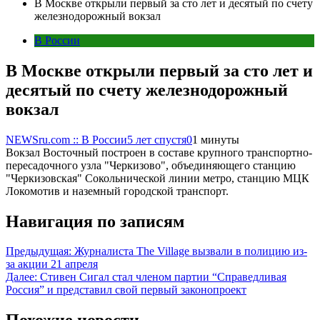
В Москве открыли первый за сто лет и десятый по счету
железнодорожный вокзал
В России
В Москве открыли первый за сто лет и
десятый по счету железнодорожный
вокзал
NEWSru.com :: В России
5 лет спустя
0
1 минуты
Вокзал Восточный построен в составе крупного транспортно-
пересадочного узла "Черкизово", объединяющего станцию
"Черкизовская" Сокольнической линии метро, станцию МЦК
Локомотив и наземный городской транспорт.
Навигация по записям
Предыдущая:
Журналиста The Village вызвали в полицию из-
за акции 21 апреля
Далее:
Стивен Сигал стал членом партии “Справедливая
Россия” и представил свой первый законопроект