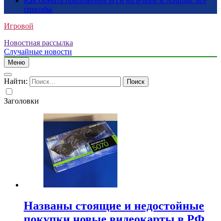
Как скачать приложение ВТБ на iPhone и Android: все
способы
Игровой
Новостная рассылка
Случайные новости
Меню
Найти:
Заголовки
Названы стоящие и недостойные
покупки новые видеокарты в РФ