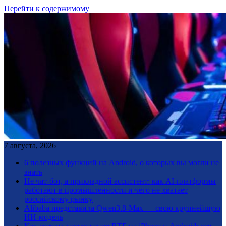
Перейти к содержимому
7 августа, 2026
6 полезных функций на Android, о которых вы могли не
знать
Не чат-бот, а прикладной ассистент: как AI-платформы
работают в промышленности и чего не хватает
российскому рынку
Alibaba представила Qwen3.8-Max — свою крупнейшую
ИИ-модель