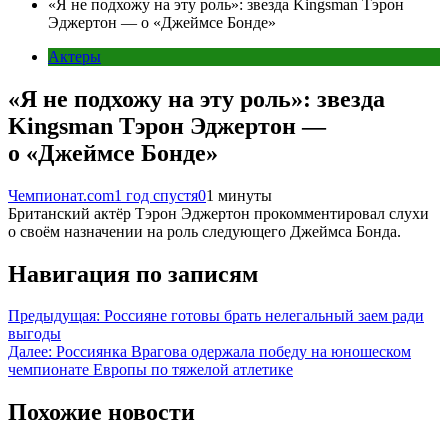
«Я не подхожу на эту роль»: звезда Kingsman Тэрон
Эджертон — о «Джеймсе Бонде»
Актеры
«Я не подхожу на эту роль»: звезда
Kingsman Тэрон Эджертон —
о «Джеймсе Бонде»
Чемпионат.com
1 год спустя
0
1 минуты
Британский актёр Тэрон Эджертон прокомментировал слухи
о своём назначении на роль следующего Джеймса Бонда.
Навигация по записям
Предыдущая:
Россияне готовы брать нелегальный заем ради
выгоды
Далее:
Россиянка Врагова одержала победу на юношеском
чемпионате Европы по тяжелой атлетике
Похожие новости