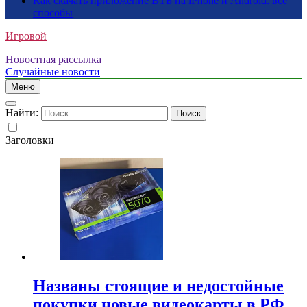
Как скачать приложение ВТБ на iPhone и Android: все
способы
Игровой
Новостная рассылка
Случайные новости
Меню
Найти:
Заголовки
Названы стоящие и недостойные
покупки новые видеокарты в РФ