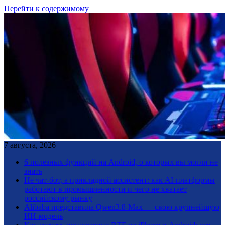
Перейти к содержимому
7 августа, 2026
6 полезных функций на Android, о которых вы могли не
знать
Не чат-бот, а прикладной ассистент: как AI-платформы
работают в промышленности и чего не хватает
российскому рынку
Alibaba представила Qwen3.8-Max — свою крупнейшую
ИИ-модель